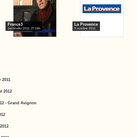
France3
La Provence
1er février 2011 JT 19h
5 octobre 2011
r 2011
ût 2012
012 - Grand Avignon
012
 2012