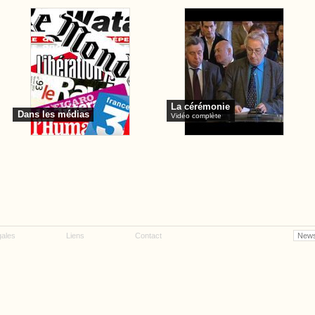
La cérémonie
Dans les médias
Vidéo complète
gales
Liens
Contact