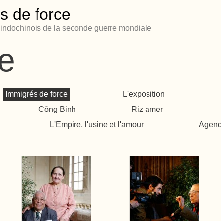
s de force
s indochinois de la seconde guerre mondiale
ie
Immigrés de force
L'exposition
Công Binh
Riz amer
L'Empire, l'usine et l'amour
Agen