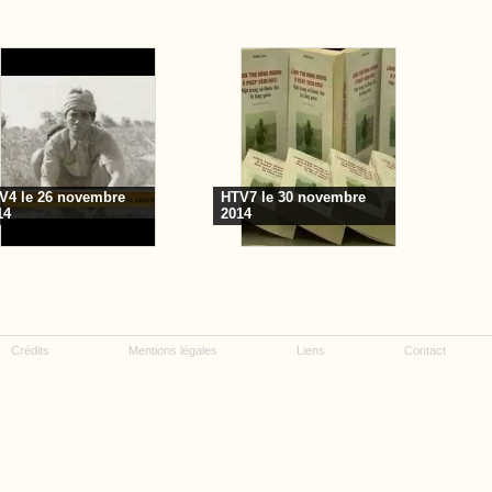
V4 le 26 novembre
HTV7 le 30 novembre
14
2014
Crédits
Mentions légales
Liens
Contact